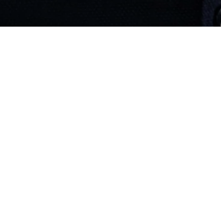
“
Su musicalidad y estudio profundo de la
partitura hacen que saque el másimo
rendimiento de todos los componentes
de la orquesta.
SALVADOR BROTONS